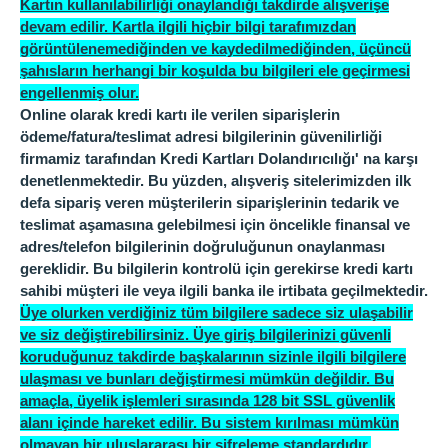
Kartın kullanılabilirliği onaylandığı takdirde alışverişe
devam edilir. Kartla ilgili hiçbir bilgi tarafımızdan
görüntülenemediğinden ve kaydedilmediğinden, üçüncü
şahısların herhangi bir koşulda bu bilgileri ele geçirmesi
engellenmiş olur.
Online olarak kredi kartı ile verilen siparişlerin
ödeme/fatura/teslimat adresi bilgilerinin güvenilirliği
firmamiz tarafından Kredi Kartları Dolandırıcılığı' na karşı
denetlenmektedir. Bu yüzden, alışveriş sitelerimizden ilk
defa sipariş veren müşterilerin siparişlerinin tedarik ve
teslimat aşamasına gelebilmesi için öncelikle finansal ve
adres/telefon bilgilerinin doğruluğunun onaylanması
gereklidir. Bu bilgilerin kontrolü için gerekirse kredi kartı
sahibi müşteri ile veya ilgili banka ile irtibata geçilmektedir.
Üye olurken verdiğiniz tüm bilgilere sadece siz ulaşabilir
ve siz değiştirebilirsiniz. Üye giriş bilgilerinizi güvenli
koruduğunuz takdirde başkalarının sizinle ilgili bilgilere
ulaşması ve bunları değiştirmesi mümkün değildir. Bu
amaçla, üyelik işlemleri sırasında 128 bit SSL güvenlik
alanı içinde hareket edilir. Bu sistem kırılması mümkün
olmayan bir uluslararası bir şifreleme standardıdır.