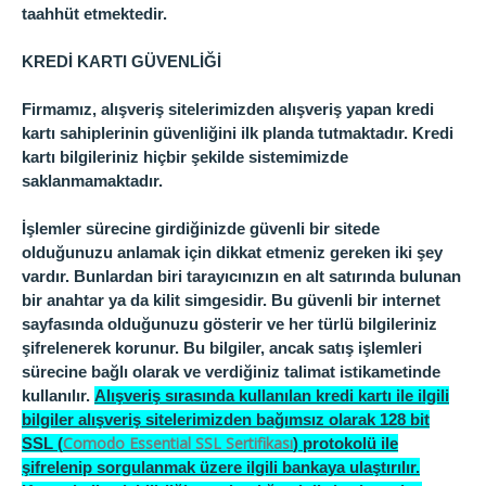
taahhüt etmektedir.
KREDİ KARTI GÜVENLİĞİ
Firmamız, alışveriş sitelerimizden alışveriş yapan kredi
kartı sahiplerinin güvenliğini ilk planda tutmaktadır. Kredi
kartı bilgileriniz hiçbir şekilde sistemimizde
saklanmamaktadır.
İşlemler sürecine girdiğinizde güvenli bir sitede
olduğunuzu anlamak için dikkat etmeniz gereken iki şey
vardır. Bunlardan biri tarayıcınızın en alt satırında bulunan
bir anahtar ya da kilit simgesidir. Bu güvenli bir internet
sayfasında olduğunuzu gösterir ve her türlü bilgileriniz
şifrelenerek korunur. Bu bilgiler, ancak satış işlemleri
sürecine bağlı olarak ve verdiğiniz talimat istikametinde
kullanılır.
Alışveriş sırasında kullanılan kredi kartı ile ilgili
bilgiler alışveriş sitelerimizden bağımsız olarak 128 bit
Comodo Essential SSL Sertifikası
SSL (
) protokolü ile
şifrelenip sorgulanmak üzere ilgili bankaya ulaştırılır.