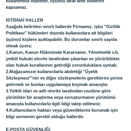
kullanımına ilişkindir, üçüncü taraf web sitelerini
kapsamaz.
İSTİSNAİ HALLER
Aşağıda belirtilen sınırlı hallerde Firmamız, işbu "Gizlilik
Politikası" hükümleri dışında kullanıcılara ait bilgileri
üçüncü kişilere açıklayabilir. Bu durumlar sınırlı sayıda
olmak üzere;
1.
Kanun, Kanun Hükmünde Kararname, Yönetmelik v.b.
yetkili hukuki otorite tarafından çıkarılan ve yürürlülükte
olan hukuk kurallarının getirdiği zorunluluklara uymak;
2.
Mağazamızın kullanıcılarla akdettiği "Üyelik
Sözleşmesi"'nin ve diğer sözleşmelerin gereklerini yerine
getirmek ve bunları uygulamaya koymak amacıyla;
3.
Yetkili idari ve adli otorite tarafından usulüne göre
yürütülen bir araştırma veya soruşturmanın yürütümü
amacıyla kullanıcılarla ilgili bilgi talep edilmesi;
4.
Kullanıcıların hakları veya güvenliklerini korumak için
bilgi vermenin gerekli olduğu hallerdir.
E-POSTA GÜVENLİĞİ