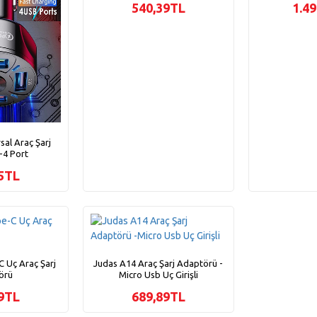
540,39TL
1.4
sal Araç Şarj
-4 Port
5TL
 Uç Araç Şarj
Judas A14 Araç Şarj Adaptörü -
örü
Micro Usb Uç Girişli
9TL
689,89TL