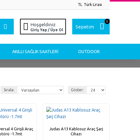
TL
Türk Lirası
0
Hoşgeldiniz
Sepetim
Giriş Yap / Üye Ol
AKILLI SAĞLIK SAATLERI
OUTDOOR
Sırala:
Göster:
rsal 4 Girişli Araç
Judas A13 Kablosuz Araç Şarj
ptörü -1.7mt
Cihazı